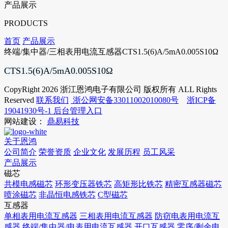
产品展示
PRODUCTS
首页
产品展示
终端/集中器/三相表用电流互感器CTS1.5(6)A/5mA0.005S10Ω
CTS1.5(6)A/5mA0.005S10
Ω
CopyRight 2026 浙江恩鸿电子有限公司 版权所有 ALL Rights
Reserved
联系我们
浙公网安备33011002010080号
浙ICP备
19041930号-1
后台管理入口
网站建设：
鼎易科技
关于恩鸿
公司简介
荣誉资质
企业文化
发展历程
员工风采
产品展示
磁芯
共模电感磁芯
环形变压器铁芯
高矩形比铁芯
精密互感器磁芯
喷涂磁芯
非晶恒电感铁芯
C型磁芯
互感器
单相表用电流互感器
三相表用电流互感器
防窃电表用电流互
感器
终端/集中器/电表用电流互感器
开口互感器
零序/剩余电